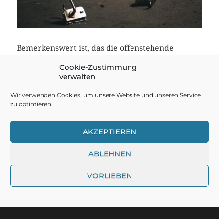
Bemerkenswert ist, das die offenstehende
Tiefgarage nie zufällig von unwissenden
Cookie-Zustimmung
Autofahrern genutzt wird, da die Einfahrt noch
verwalten
gut in Schuss ist und die ringsum liegenden
Parkhäuser meist bis zum Anschlag voll sind.
Wir verwenden Cookies, um unsere Website und unseren Service
zu optimieren.
AKZEPTIEREN
© 2026
DER RUINENTOURIST
ABLEHNEN
THEMA VON
ANDERS NORÉN
VORLIEBEN