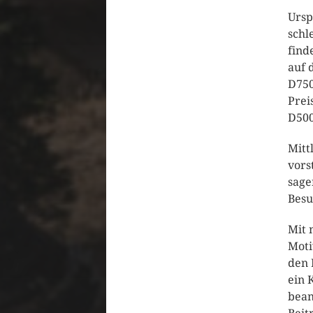
Ursp
schl
find
auf 
D750
Prei
D500
Mitt
vors
sage
Besu
Mit 
Moti
den 
ein 
bean