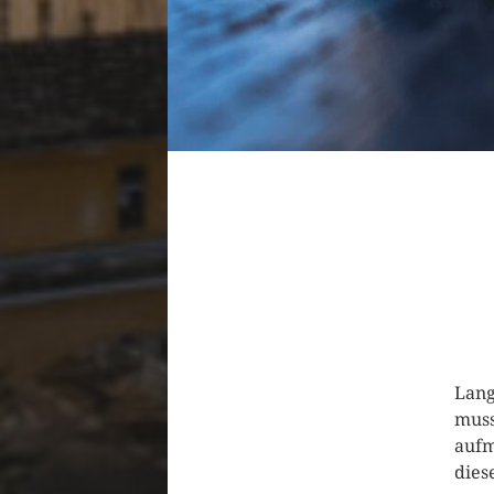
Lang
muss
aufm
dies