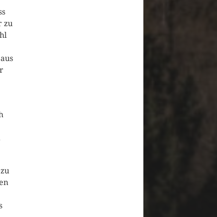
ss
r zu
hl
 aus
r
h
.
 zu
gen
s