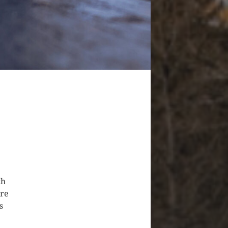
ch
ere
s