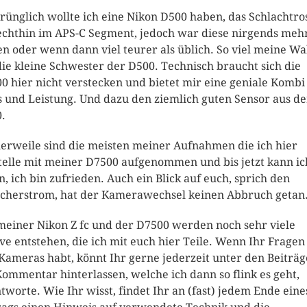
rünglich wollte ich eine Nikon D500 haben, das Schlachtro
echthin im APS-C Segment, jedoch war diese nirgends meh
en oder wenn dann viel teurer als üblich. So viel meine Wa
die kleine Schwester der D500. Technisch braucht sich die
0 hier nicht verstecken und bietet mir eine geniale Kombi
s und Leistung. Und dazu den ziemlich guten Sensor aus de
.
lerweile sind die meisten meiner Aufnahmen die ich hier
telle mit meiner D7500 aufgenommen und bis jetzt kann ic
n, ich bin zufrieden. Auch ein Blick auf euch, sprich den
cherstrom, hat der Kamerawechsel keinen Abbruch getan
meiner Nikon Z fc und der D7500 werden noch sehr viele
ve entstehen, die ich mit euch hier Teile. Wenn Ihr Fragen
Kameras habt, könnt Ihr gerne jederzeit unter den Beiträ
Kommentar hinterlassen, welche ich dann so flink es geht,
tworte. Wie Ihr wisst, findet Ihr an (fast) jedem Ende eine