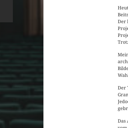
Heut
Beit
Der 
Proj
Proj
Trot
Mein
arch
Bild
Wahl
Der 
Gram
Jedo
gebr
Das 
vom 