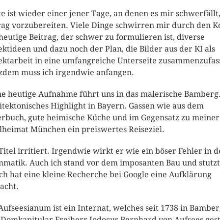
e ist wieder einer jener Tage, an denen es mir schwerfällt
rag vorzubereiten. Viele Dinge schwirren mir durch den K
heutige Beitrag, der schwer zu formulieren ist, diverse
ektideen und dazu noch der Plan, die Bilder aus der KI als
ektarbeit in eine umfangreiche Unterseite zusammenzufas
zdem muss ich irgendwie anfangen.
e heutige Aufnahme führt uns in das malerische Bamberg.
itektonisches Highlight in Bayern. Gassen wie aus dem
erbuch, gute heimische Küche und im Gegensatz zu meiner
heimat München ein preiswertes Reiseziel.
Titel irritiert. Irgendwie wirkt er wie ein böser Fehler in d
matik. Auch ich stand vor dem imposanten Bau und stutzt
ch hat eine kleine Recherche bei Google eine Aufklärung
acht.
Aufseesianum ist ein Internat, welches seit 1738 in Bambe
Domkapitular Freiherr Jodocus Bernhard von Aufsees gest