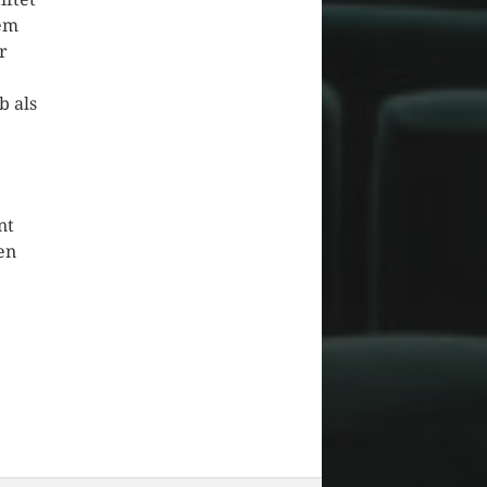
nem
r
b als
nt
en