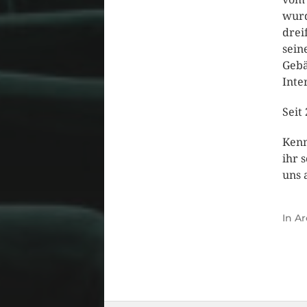
wurd
drei
sein
Gebä
Inte
Seit
Kenn
ihr 
uns 
In
Ar