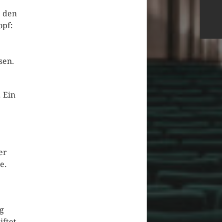
, den
opf:
sen.
 Ein
er
e.
rg
iftet