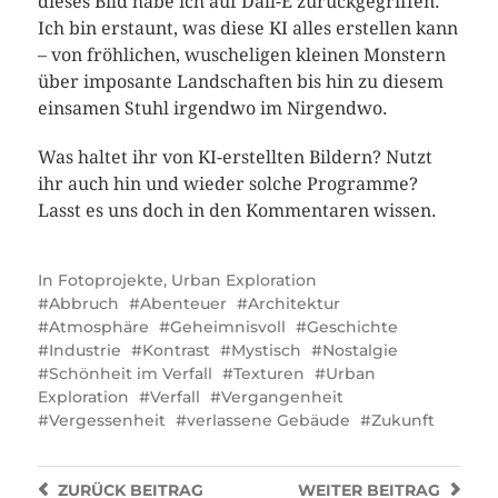
dieses Bild habe ich auf Dall-E zurückgegriffen.
Ich bin erstaunt, was diese KI alles erstellen kann
– von fröhlichen, wuscheligen kleinen Monstern
über imposante Landschaften bis hin zu diesem
einsamen Stuhl irgendwo im Nirgendwo.
Was haltet ihr von KI-erstellten Bildern? Nutzt
ihr auch hin und wieder solche Programme?
Lasst es uns doch in den Kommentaren wissen.
In
Fotoprojekte
,
Urban Exploration
Abbruch
Abenteuer
Architektur
Atmosphäre
Geheimnisvoll
Geschichte
Industrie
Kontrast
Mystisch
Nostalgie
Schönheit im Verfall
Texturen
Urban
Exploration
Verfall
Vergangenheit
Vergessenheit
verlassene Gebäude
Zukunft
ZURÜCK
BEITRAG
WEITER
BEITRAG