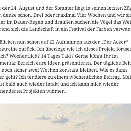
st der 24. August und der Sommer liegt in seinen letzten Z
ch denke schon. Drei oder maximal Vier Wochen und wir si
er im Dauer-Regen und draußen suchen die Vögel das Wei
end sich die Landschaft in ein Festival der Farben verwan
Blicken nun schon auf 22 Aufnahmen aus der „Der Acker“
ektreihe zurück. Ich überlege wie ich dieses Projekt fortse
ich? Wöchentlich? 14 Tages Takt? Gerne könnt Ihr im
entar Bereich eure Ideen präsentieren. Der tägliche Bei
 noch sicher zwei Wochen konstant bleiben. Wie es dann
er geht? Ich tendiere zu einem wöchentlichen Beitrag. Me
ist bald auch wieder intakt und ich kann mich wieder
nenderen Projekten widmen.