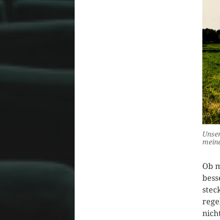
Unser
meine
Ob m
bess
stec
rege
nich