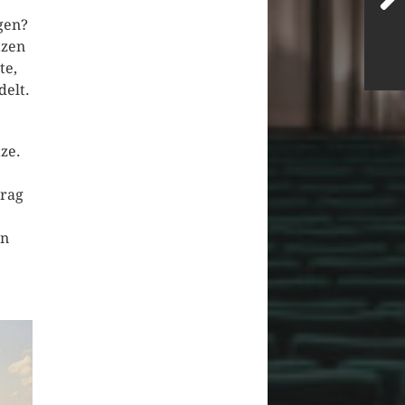
ügen?
tzen
te,
delt.
tze.
trag
in