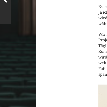
Es i
Ja i
wied
währ
Wir 
Proj
Tägl
Komm
wird
weit
Fuß 
span